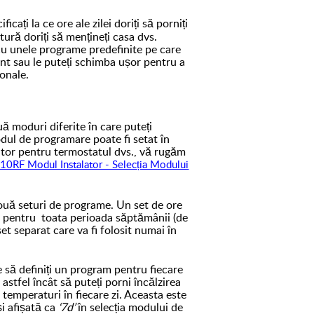
cați la ce ore ale zilei doriți să porniți
tură doriți să mențineți casa dvs.
u unele programe predefinite pe care
unt sau le puteți schimba ușor pentru a
sonale.
 moduri diferite în care puteți
ul de programare poate fi setat în
ator pentru termostatul dvs., vă rugăm
10RF Modul Instalator - Selecția Modului
turi de programe. Un set de ore
it pentru toata perioada săptămânii (de
 set separat care va fi folosit numai în
definiți un program pentru fiecare
 astfel încât să puteți porni încălzirea
te temperaturi în fiecare zi. Aceasta este
și afișată ca
‘7d’
în selecția modului de