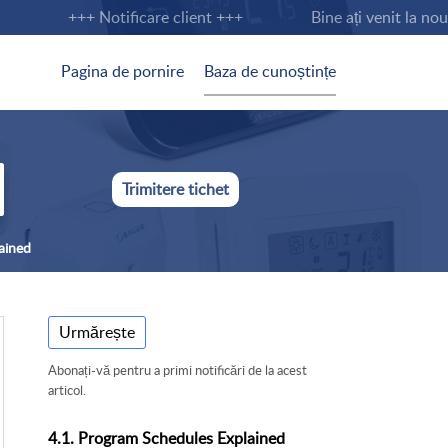
+++ Notificare client +++
Bine ați venit la noua 
Pagina de pornire
Baza de cunoștințe
Trimitere tichet
ained
Urmărește
Abonați-vă pentru a primi notificări de la acest
articol.
4.1. Program Schedules Explained