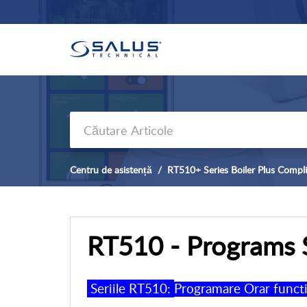
Centru de asistență
RT510+ Series Boiler Plus Compl
RT510 - Programs 
Seriile RT510:
Programare Orar funct