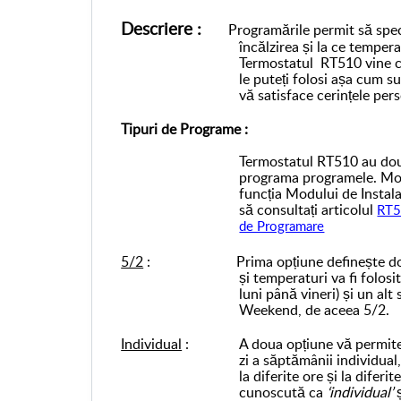
Descriere :
Programările permit să specifi
încălzirea și la ce tempera
Termostatul RT510 vine c
le puteți folosi așa cum s
vă satisface cerințele per
Tipuri de Programe :
Termostatul RT510 au două
programa programele. Mod
funcția Modului de Instal
să consultați articolul
RT5
de Programare
5/2
: Prima opțiune definește două se
și temperaturi va fi folos
luni până vineri) și un alt
Weekend, de aceea 5/2.
Individual
: A doua opțiune vă permite să 
zi a săptămânii individual,
la diferite ore și la diferi
cunoscută ca
‘individual’