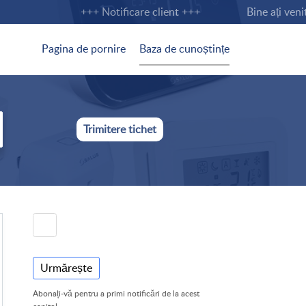
+++ Notificare client +++
Bine ați venit 
Pagina de pornire
Baza de cunoștințe
Trimitere tichet
Urmărește
Abonați-vă pentru a primi notificări de la acest