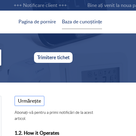
+++ Notificare client +++
Bine ați venit la noua pag
Pagina de pornire
Baza de cunoștințe
Trimitere tichet
Urmărește
Abonați-vă pentru a primi notificări de la acest
articol.
1.2. How it Operates