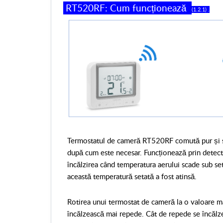
RT520RF: Cum funcționează
(1.2.1) .
Termostatul de cameră RT520RF comută pur și sim
după cum este necesar. Funcționează prin detect
încălzirea când temperatura aerului scade sub se
această temperatură setată a fost atinsă.
Rotirea unui termostat de cameră la o valoare m
încălzească mai repede. Cât de repede se încăl