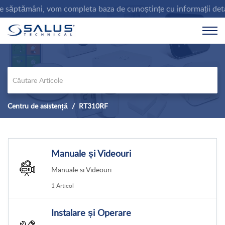
ptămâni, vom completa baza de cunoștințe cu informații detaliate p
Centru de asistență
RT310RF
Manuale și Videouri
Manuale si Videouri
1 Articol
Instalare și Operare