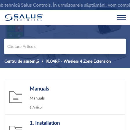
tehnică Salus Controls. În următoarele săptămâni, vom completa baz
Centru de asistență
KL04RF - Wireless 4 Zone Extension
Manuals
Manuals
1 Articol
1. Installation