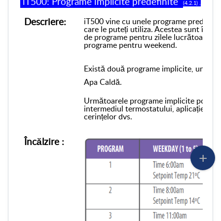
iT500: Programe implicite predefinite
(4.2.1) .
Descriere:
iT500 vine cu unele programe predefinit
care le puteți utiliza. Acestea sunt în f
de programe pentru zilele lucrătoare ( lu
programe pentru weekend.
Există două programe implicite, unul pe
Apa Caldă.
Următoarele programe implicite pot fi u
intermediul termostatului, aplicației de 
cerințelor dvs.
Încălzire :