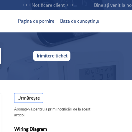
+++ Notificare client +++
Bine ați venit la nou
Pagina de pornire
Baza de cunoștințe
Trimitere tichet
Urmărește
Abonați-vă pentru a primi notificări de la acest
articol.
Wiring Diagram