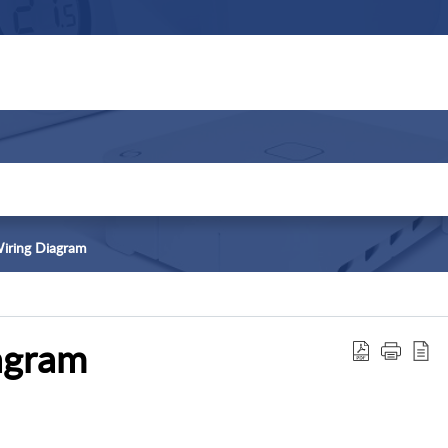
iring Diagram
agram