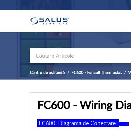
Centru de asistență
FC600 - Fancoil Thermostat
W
FC600 - Wiring Di
FC600: Diagrama de Conectare
( ) .