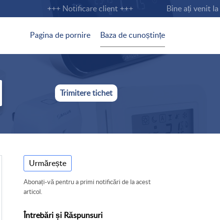
+++ Notificare client +++
Bine ați venit la 
Pagina de pornire
Baza de cunoștințe
Trimitere tichet
Urmărește
Abonați-vă pentru a primi notificări de la acest
articol.
Întrebări și Răspunsuri