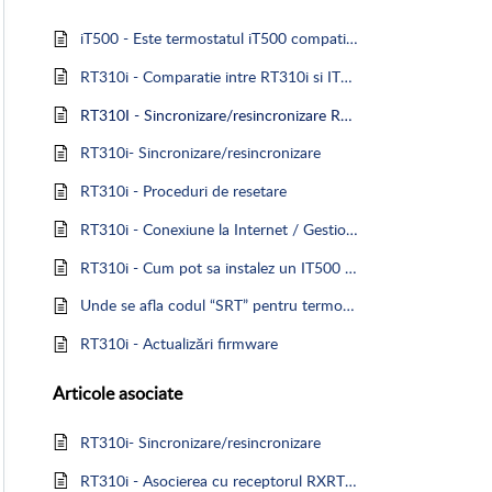
iT500 - Este termostatul iT500 compatibil cu Amazon Alexa sau Google Home
RT310i - Comparatie intre RT310i si IT500
RT310I - Sincronizare/resincronizare RT310i
RT310i- Sincronizare/resincronizare
RT310i - Proceduri de resetare
RT310i - Conexiune la Internet / Gestionare dispozitive
RT310i - Cum pot sa instalez un IT500 sau un RT310i care a fost asociat cu alt cont?
Unde se afla codul “SRT” pentru termostatele RT310i?
RT310i - Actualizări firmware
Articole
asociate
RT310i- Sincronizare/resincronizare
RT310i - Asocierea cu receptorul RXRT510