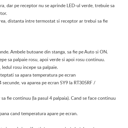
ra, dar pe receptor nu se aprinde LED-ul verde, trebuie sa
tor.
ea, distanta intre termostat si receptor ar trebui sa fie
cunde. Ambele butoane din stanga, sa fie pe Auto si ON.
cepe sa palpaie rosu, apoi verde si apoi rosu continuu.
 ledul rosu incepe sa palpaie.
asteptati sa apara temperatura pe ecran
 4 secunde, va aparea pe ecran SY9 la RT305RF /
 sa fie continuu (la pasul 4 palpaia). Cand se face continuu
g pana cand temperatura apare pe ecran.