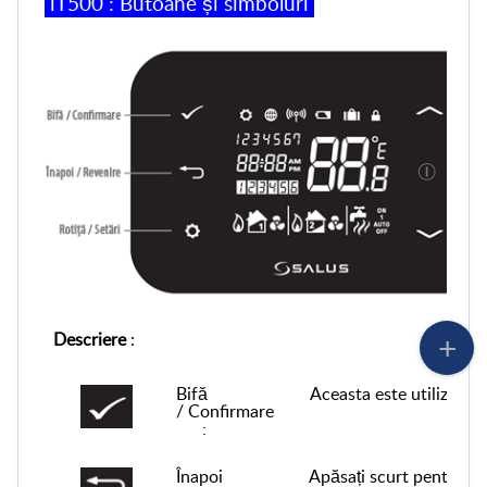
iT500 :
Butoane
și
simboluri
Descriere
:
Bifă
Aceasta
este
utilizată
p
/
Confirm
are
:
Înapoi
Apăsați
scurt
pentru
a