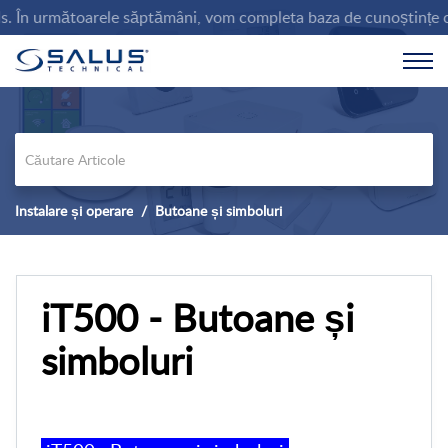
În următoarele săptămâni, vom completa baza de cunoștințe cu infor
Instalare și operare
Butoane și simboluri
iT500 - Butoane și
simboluri