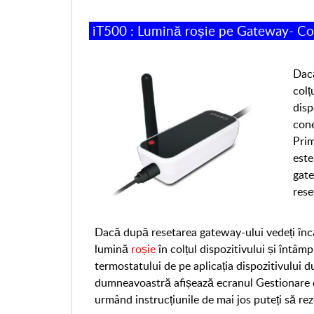
iT500 :
Lumină
roșie
pe
Gateway- C
Dac
colț
disp
con
Prim
este
gat
rese
Dacă după resetarea gateway-ului
vedeți
înc
lumină
roșie
în
colț
ul
dispozitivului
și întâmp
termostatului de pe aplicația dispozitivul
ui
du
dumneavoastră afișează ecranul Gestionare d
urmând instrucțiunile de mai jos puteți să re