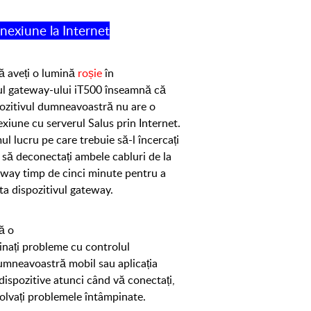
one
xiune
la Internet
ă aveți o lumină
roșie
în
ul
gateway-ului
iT500 înseamnă că
ozitivul
dumneavoastră
nu are o
exiune
cu
serverul Salus prin Internet.
ul lucru pe care trebuie să-l încercați
 să deconectați ambele cabluri de la
eway timp de
cinci
minute pentru a
ta dispozitivul gateway.
ă o
inați probleme cu controlul
mneavoastr
ă
mobil sau aplicația
ispozitive atunci când vă conectați,
zolvați problemele întâmpinate.