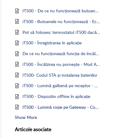
IT500 - De ce nu funcționează butoanele termostatului iT500?
iT500 - Butoanele nu funcționează - Ecran blocat
Pot să folosesc termostatul iT500 dacă nu am conexiune la Internet?
iT500 - Înregistrarea în aplicație
De ce nu funcționează funcția de încălzire, în cazul termostatului iT500?
iT500 - Încălzirea nu pornește - Mod Anti-îngheț
IT500- Codul STA și instalarea bateriilor
iT500 - Lumină galbenă pe receptor - Mod de funcționare intermitentă
IT500 - Dispozitiv offline în aplicație
IT500 - Lumină roșie pe Gateway - Conexiune la internet
Show More
Articole
asociate