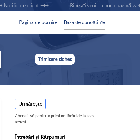
otificare client +++
Bine ați venit la noua pagină web t
Pagina de pornire
Baza de cunoștințe
Trimitere tichet
Urmărește
Abonați-vă pentru a primi notificări de la acest
articol.
Întrebări și Răspunsuri